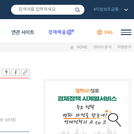
#지방보조금통합관리망
연관 사이트
ENG
HOME
데이터 분석
여론분석
세~69세)