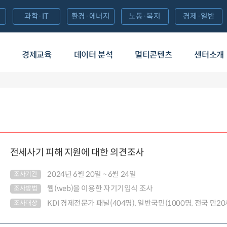
과학·IT
환경·에너지
노동·복지
경제·일반
경제교육
데이터 분석
멀티콘텐츠
센터소개
전세사기 피해 지원에 대한 의견조사
2024년 6월 20일 ~ 6월 24일
조사기간
웹(web)을 이용한 자기기입식 조사
조사방법
KDI 경제전문가 패널(404명), 일반국민(1000명, 전국 만20
조사대상