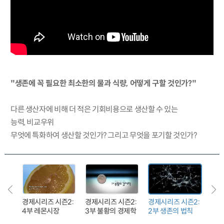
"생존에 꼭 필요한 최소한의 물과 식량, 어떻게 구할 것인가?"
다른 생산자에 비해 더 적은 기회비용으로 생산할 수 있는
능력, 비교우위
무엇에 특화하여 생산할 것인가? 그리고 무엇을 포기할 것인가?
즌2:
경제시리즈 시즌2:
경제시리즈 시즌2:
경제시리즈 시즌2:
경제
향
4부 레몬시장
3부 불황의 경제학
2부 생존의 법칙
1부