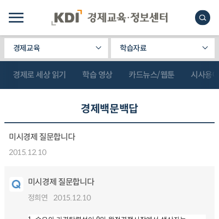
경제교육
학습자료
경제로 세상 읽기
학습 영상
카드뉴스/웹툰
시사용
경제백문백답
미시경제 질문합니다
2015.12.10
미시경제 질문합니다
정희연
2015.12.10