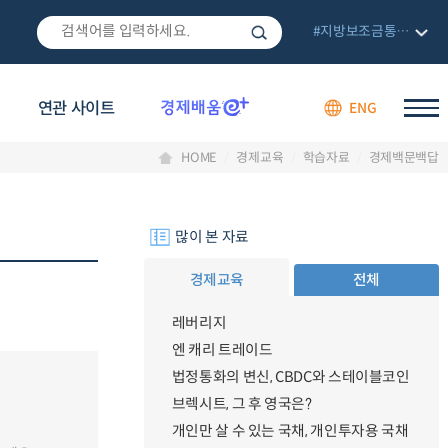
#지방보조금통합관리망
연관 사이트
ENG
HOME
경제교육
학습자료
경제백문백답
많이 본 자료
경제교육
전체
레버리지
엔 캐리 트레이드
법정통화의 변신, CBDC와 스테이블코인
브렉시트, 그 후 영국은?
개인만 살 수 있는 국채, 개인투자용 국채