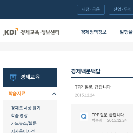
재정·금융
산업·무역
경제정책정보
발행물
경제백문백답
경제교육
TPP 질문. 급합니다
학습자료
2015.12.24
경제로 세상 읽기
TPP 질문. 급합니다
학습 영상
박준회
2015.12.24
카드뉴스/웹툰
시사용어사전