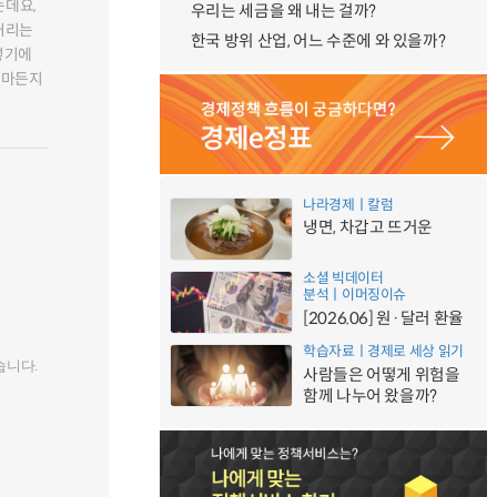
는데요,
우리는 세금을 왜 내는 걸까?
거리는
한국 방위 산업, 어느 수준에 와 있을까?
렇기에
얼마든지
나라경제ㅣ칼럼
냉면, 차갑고 뜨거운
소셜 빅데이터
분석ㅣ이머징이슈
[2026.06] 원·달러 환율
학습자료ㅣ경제로 세상 읽기
습니다.
사람들은 어떻게 위험을
함께 나누어 왔을까?