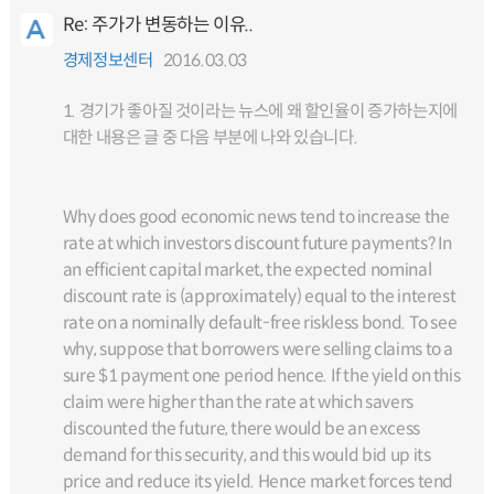
Re: 주가가 변동하는 이유..
경제정보센터
2016.03.03
1. 경기가 좋아질 것이라는 뉴스에 왜 할인율이 증가하는지에
대한 내용은 글 중 다음 부분에 나와 있습니다.
Why does good economic news tend to increase the
rate at which investors discount future payments? In
an efficient capital market, the expected nominal
discount rate is (approximately) equal to the interest
rate on a nominally default-free riskless bond. To see
why, suppose that borrowers were selling claims to a
sure $1 payment one period hence. If the yield on this
claim were higher than the rate at which savers
discounted the future, there would be an excess
demand for this security, and this would bid up its
price and reduce its yield. Hence market forces tend