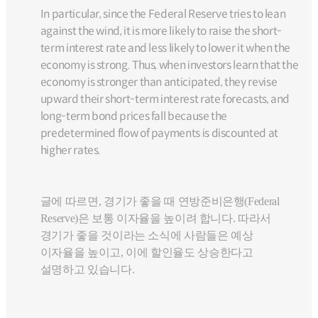
In particular, since the Federal Reserve tries to lean
against the wind, it is more likely to raise the short-
term interest rate and less likely to lower it when the
economy is strong. Thus, when investors learn that the
economy is stronger than anticipated, they revise
upward their short-term interest rate forecasts, and
long-term bond prices fall because the
predetermined flow of payments is discounted at
higher rates.
글에 따르면, 경기가 좋을 때 연방준비은행(Federal
Reserve)은 보통 이자율을 높이려 합니다. 따라서
경기가 좋을 것이라는 소식에 사람들은 예상
이자율을 높이고, 이에 할인율도 상승한다고
설명하고 있습니다.