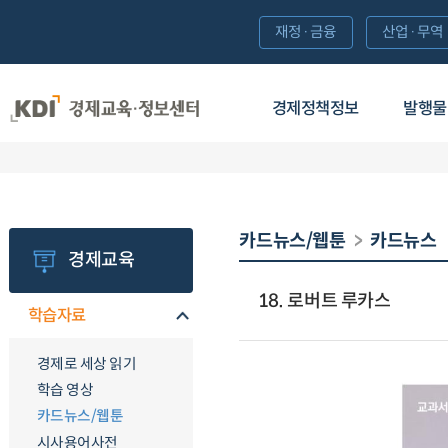
재정·금융
산업·무역
경제정책정보
발행물
카드뉴스/웹툰
카드뉴스
경제교육
18. 로버트 루카스
학습자료
경제로 세상 읽기
학습 영상
카드뉴스/웹툰
시사용어사전