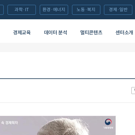
과학·IT
환경·에너지
노동·복지
경제·일반
경제교육
데이터 분석
멀티콘텐츠
센터소개