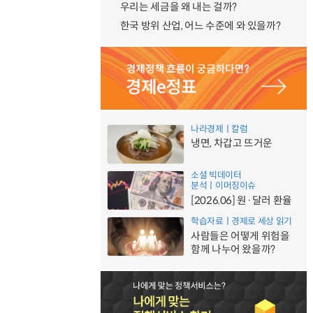
우리는 세금을 왜 내는 걸까?
한국 방위 산업, 어느 수준에 와 있을까?
나라경제ㅣ칼럼
냉면, 차갑고 뜨거운
소셜 빅데이터
분석ㅣ이머징이슈
[2026.06] 원·달러 환율
학습자료ㅣ경제로 세상 읽기
사람들은 어떻게 위험을
함께 나누어 왔을까?