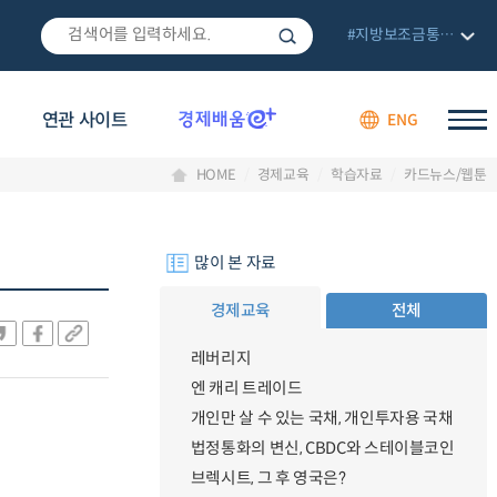
#지방보조금통합관리망
연관 사이트
ENG
HOME
경제교육
학습자료
카드뉴스/웹툰
많이 본 자료
경제교육
전체
레버리지
엔 캐리 트레이드
개인만 살 수 있는 국채, 개인투자용 국채
법정통화의 변신, CBDC와 스테이블코인
브렉시트, 그 후 영국은?