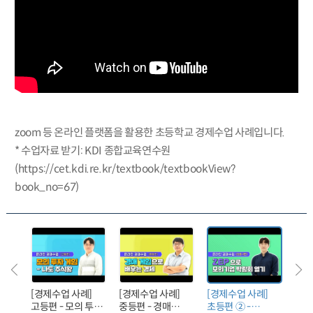
zoom 등 온라인 플랫폼을 활용한 초등학교 경제수업 사례입니다.
* 수업자료 받기: KDI 종합교육연수원
(https://cet.kdi.re.kr/textbook/textbookView?
book_no=67)
[경제수업 사례]
[경제수업 사례]
[경제수업 사례]
[경
고등편 - 모의 투자
중등편 - 경매
초등편 ② -
초등편