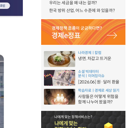
우리는 세금을 왜 내는 걸까?
한국 방위 산업, 어느 수준에 와 있을까?
나라경제ㅣ칼럼
냉면, 차갑고 뜨거운
소셜 빅데이터
분석ㅣ이머징이슈
[2026.06] 원·달러 환율
학습자료ㅣ경제로 세상 읽기
사람들은 어떻게 위험을
함께 나누어 왔을까?