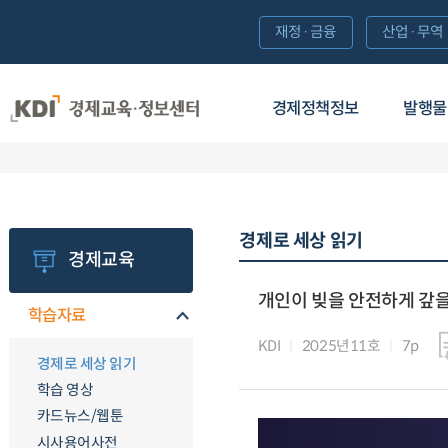
재정·금융
산업·무역
경제정책정보
발행물
경제로 세상 읽기
경제교육
개인이 빚을 안전하게 갚을
학습자료
KDI
2025년11호
7p
경제로 세상 읽기
학습 영상
카드뉴스/웹툰
시사용어사전