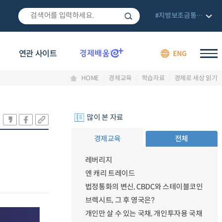
#지방보조금통합관리망
연관 사이트
ENG
HOME
경제교육
학습자료
경제로 세상 읽기
많이 본 자료
경제교육
전체
레버리지
엔 캐리 트레이드
법정통화의 변신, CBDC와 스테이블코인
브렉시트, 그 후 영국은?
개인만 살 수 있는 국채, 개인투자용 국채