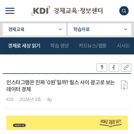
경제교육
학습자료
경제로 세상 읽기
학습 영상
카드뉴스/웹툰
시사용
인스타그램은 진짜 ‘0원’일까? 릴스 사이 광고로 보는
데이터 경제
KDI
2026년 3호
4p