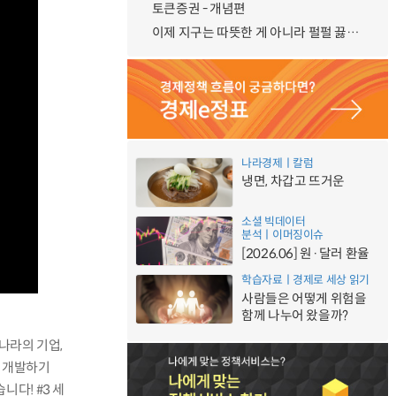
토큰증권 - 개념편
이제 지구는 따뜻한 게 아니라 펄펄 끓는 중
나라경제ㅣ칼럼
냉면, 차갑고 뜨거운
소셜 빅데이터
분석ㅣ이머징이슈
[2026.06] 원·달러 환율
학습자료ㅣ경제로 세상 읽기
사람들은 어떻게 위험을
함께 나누어 왔을까?
리나라의 기업,
을 개발하기
다! #3 세