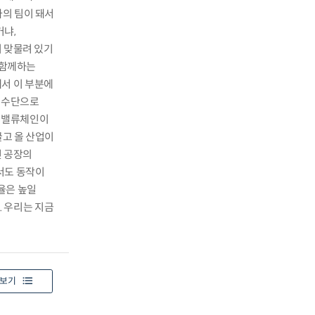
나의 팀이 돼서
거냐,
이 맞물려 있기
 함께하는
서 이 부분에
교통수단으로
는 밸류체인이
끌고 올 산업이
던 공장의
서도 동작이
율은 높일
. 우리는 지금
보기