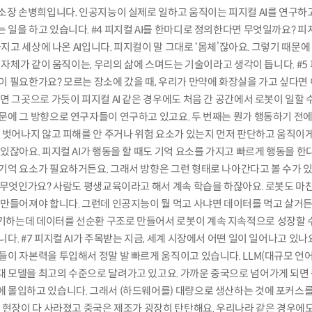
소장 손병희입니다. 인공지능이 실제로 일하고 움직이는 피지컬 AI를 연구하고
일을 하고 있습니다. #4 피지컬 AI를 한마디로 정의한다면 무엇일까요? 피지
가지고 세상에 나온 AI입니다. 피지컬이 말 그대로 ‘몸체’잖아요. 그렇기 때문에 
I 자체가 같이 움직이는, 우리의 삶에 스며드는 기술이라고 생각이 듭니다. #5 
이 필요한가요? 모르는 장소에 갔을 때, 우리가 만약에 화장실을 가고 싶다면
면 그곳으로 가듯이 피지컬 AI 같은 경우에도 처음 간 공간에서 로봇이 일할 
문에 그 방향으로 연구자들이 연구하고 있고요. 두 번째는 뭔가 행동하기 전
에 벗어나지 않고 피해를 안 주거나 위험 요소가 있는지 먼저 판단하고 움직이게
있잖아요. 피지컬 AI가 행동을 할 때도 기억 요소를 가지고 빠르게 행동을 
기억 요소가 필요하거든요. 그래서 방향은 그런 형태로 나아간다고 볼 수가 있
은 무엇인가요? 사람도 평생교육이라고 해서 계속 학습을 하잖아요. 로봇도 마
 만들어져야 합니다. 그런데 인공지능이 뭘 먹고 사냐면 데이터를 먹고 살거든
하는데 데이터를 선순환 구조로 만들어서 로봇이 계속 지속적으로 성장할 수
다. #7 피지컬 AI가 주목받는 지금, 세계 시장에서 어떤 일이 일어나고 있나
이 자본력을 투입해서 정말 발 빠르게 움직이고 있습니다. LLM(대규모 언어
 모델을 최고의 수준으로 달려가고 있고요. 가까운 중국으로 넘어가게 되면
 몰입하고 있습니다. 그래서 (하드웨어를) 대량으로 생산하는 것에 포커스
조 현장이 다 사라졌고 중국은 제조가 굉장히 탄탄해요. 우리나라 같은 경우에