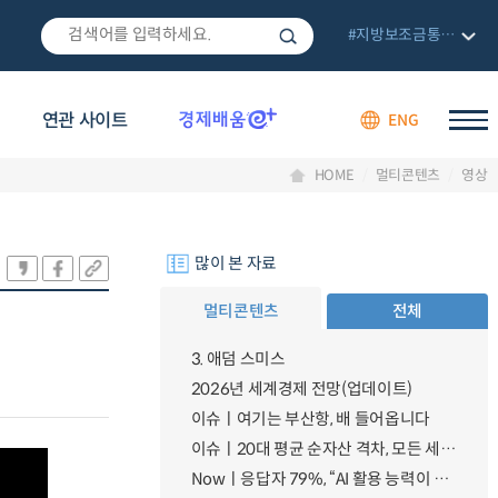
#지방보조금통합관리망
연관 사이트
ENG
HOME
멀티콘텐츠
영상
많이 본 자료
멀티콘텐츠
전체
3. 애덤 스미스
2026년 세계경제 전망(업데이트)
이슈ㅣ여기는 부산항, 배 들어옵니다
이슈ㅣ20대 평균 순자산 격차, 모든 세대 중 압도적 1위
Nowㅣ응답자 79%, “AI 활용 능력이 기회의 격차로 이어질 것”