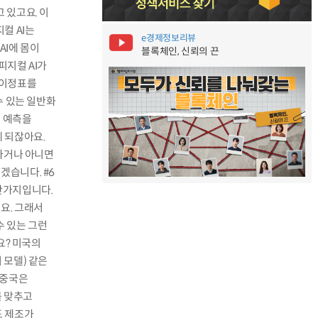
 있고요. 이
컬 AI는
e경제정보리뷰
AI에 몸이
블록체인, 신뢰의 끈
피지컬 AI가
 이정표를
수 있는 일반화
에 예측을
 되잖아요.
한다거나 아니면
겠습니다. #6
찬가지입니다.
요. 그래서
 있는 그런
요? 미국의
 모델) 같은
 중국은
를 맞추고
도 제조가