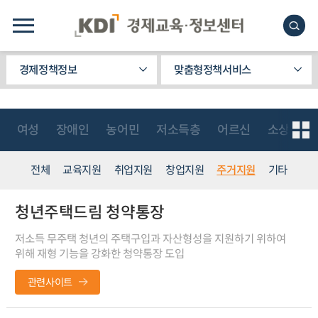
경제정책정보
맞춤형정책서비스
여성
장애인
농어민
저소득층
어르신
소상공인
전체
교육지원
취업지원
창업지원
주거지원
기타
청년주택드림 청약통장
저소득 무주택 청년의 주택구입과 자산형성을 지원하기 위하여
위해 재형 기능을 강화한 청약통장 도입
관련사이트