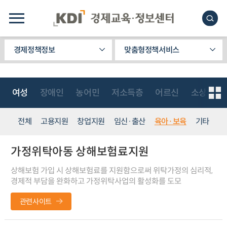
경제정책정보
맞춤형정책서비스
여성
장애인
농어민
저소득층
어르신
소상공인
전체
고용지원
창업지원
임신·출산
육아·보육
기타
가정위탁아동 상해보험료지원
상해보험 가입 시 상해보험료를 지원함으로써 위탁가정의 심리적,
경제적 부담을 완화하고 가정위탁사업의 활성화를 도모
관련사이트