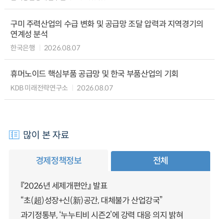
구미 주력산업의 수급 변화 및 공급망 조달 압력과 지역경기의
연계성 분석
한국은행
2026.08.07
휴머노이드 핵심부품 공급망 및 한국 부품산업의 기회
KDB 미래전략연구소
2026.08.07
많이 본 자료
경제정책정보
전체
『2026년 세제개편안』 발표
“초(超)성장+신(新)공간, 대체불가 산업강국”
과기정통부, ‘누누티비 시즌2’에 강력 대응 의지 밝혀