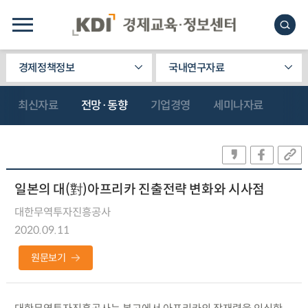
경제정책정보
국내연구자료
최신자료
전망·동향
기업경영
세미나자료
일본의 대(對)아프리카 진출전략 변화와 시사점
대한무역투자진흥공사
2020.09.11
원문보기