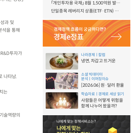
「개인투자용 국채」 8월 1,500억원 발행 예정
단일종목 레버리지 상품(ETF·ETN) 기본예탁금 강화 조기시행 방안 안내
성과 및
분석을 통해
 R&D투자가
나라경제ㅣ칼럼
냉면, 차갑고 뜨거운
소셜 빅데이터
로 나타남.
분석ㅣ이머징이슈
[2026.06] 원·달러 환율
미치는
학습자료ㅣ경제로 세상 읽기
사람들은 어떻게 위험을
함께 나누어 왔을까?
 기술역량의