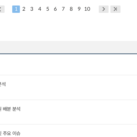
1
2
3
4
5
6
7
8
9
10
분석
원 배분 분석
및 주요 이슈