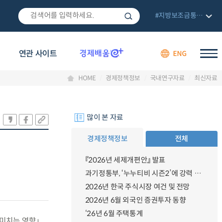
#지방보조금통합관리망
연관 사이트
ENG
HOME
경제정책정보
국내연구자료
최신자료
많이 본 자료
경제정책정보
전체
『2026년 세제개편안』 발표
과기정통부, ‘누누티비 시즌2’에 강력 대응 의지 밝혀
2026년 한국 주식시장 여건 및 전망
2026년 6월 외국인 증권투자 동향
‘26년 6월 주택통계
미치는 영향」