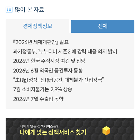
많이 본 자료
경제정책정보
전체
『2026년 세제개편안』 발표
과기정통부, ‘누누티비 시즌2’에 강력 대응 의지 밝혀
2026년 한국 주식시장 여건 및 전망
2026년 6월 외국인 증권투자 동향
“초(超)성장+신(新)공간, 대체불가 산업강국”
7월 소비자물가는 2.8% 상승
2026년 7월 수출입 동향