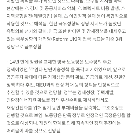
이탈한 의석을 추가 확보한 것으로 나타남. 보수당 지지율 하락
현상에는 △ 경제 및 공공서비스 악화, △ 브렉시트 비용 발생, △
지역균형발전(레벨링업) 실패, △ 이민정책 실패 등이 복합적으로
작용한 것으로 해석됨. 한편 극우성향의 정당 지지도가 높았던
유럽의회 선거와 같이, 영국 또한 반이민 및 감세정책을 내세우고
있는 극우성향의 개혁당(Reform UK)이 전국 득표율 기준 3위
정당으로 급부상함.
- 14년 만에 정권을 교체한 영국 노동당은 보수당의 주요
정책이었던 ‘르완다 난민이송정책’을 즉각 폐기하였으며, 앞으로
공공투자 확대에 따른 경제성장 동력 확보, 공공의료 개선, 친환경
정책 확대 추진, 대EU와의 협상 확대 등의 정책을 안정적으로
추진할 수 있을 것으로 전망함. 정부는 경제성장, 주택개발,
친환경에너지원 확보를 정책 우선순위로 제시하면서도
재정건전화를 위해 임기 동안 부채비율을 감축하는 구조조정도
진행할 것으로 보임. 노동당은 단독 정부로 안정적인 국정운영을 할
것으로 예상되나, 재원의 한계로 인해 지속적인 정책 추진에는
어려움이 따를 것으로 전망됨.