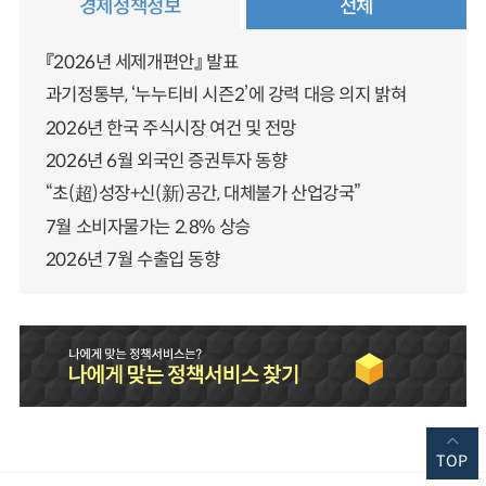
경제정책정보
전체
『2026년 세제개편안』 발표
과기정통부, ‘누누티비 시즌2’에 강력 대응 의지 밝혀
2026년 한국 주식시장 여건 및 전망
2026년 6월 외국인 증권투자 동향
“초(超)성장+신(新)공간, 대체불가 산업강국”
7월 소비자물가는 2.8% 상승
2026년 7월 수출입 동향
TOP