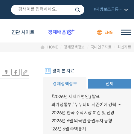
#지방보조금통합관리망
연관 사이트
ENG
HOME
경제정책정보
국내연구자료
최신자료
많이 본 자료
경제정책정보
전체
『2026년 세제개편안』 발표
과기정통부, ‘누누티비 시즌2’에 강력 대응 의지 밝혀
2026년 한국 주식시장 여건 및 전망
2026년 6월 외국인 증권투자 동향
‘26년 6월 주택통계