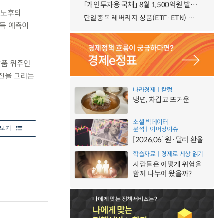
「개인투자용 국채」 8월 1,500억원 발행 예정
 노후의
단일종목 레버리지 상품(ETF·ETN) 기본예탁금 강화 조기시행 방안 안내
소득 예측이
상품 위주인
사진을 그리는
나라경제ㅣ칼럼
냉면, 차갑고 뜨거운
소셜 빅데이터
보기
분석ㅣ이머징이슈
[2026.06] 원·달러 환율
학습자료ㅣ경제로 세상 읽기
사람들은 어떻게 위험을
함께 나누어 왔을까?