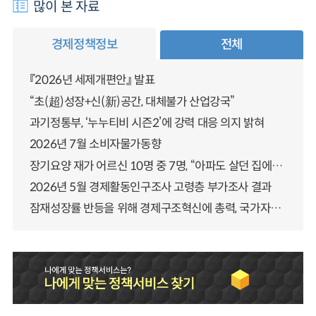
많이 본 자료
경제정책정보
전체
『2026년 세제개편안』 발표
“초(超)성장+신(新)공간, 대체불가 산업강국”
과기정통부, ‘누누티비 시즌2’에 강력 대응 의지 밝혀
2026년 7월 소비자물가동향
장기요양 재가 어르신 10명 중 7명, “아파도 살던 집에서 살겠다” 「2025년 장기요양실태조사」 결과 발표
2026년 5월 경제활동인구조사 고령층 부가조사 결과
잠재성장률 반등을 위해 경제구조혁신에 총력, 국가자산 관리체계 대전환