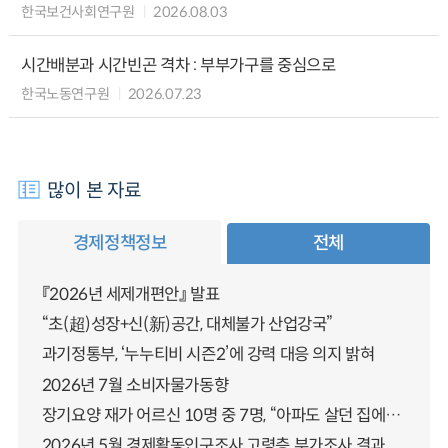
한국보건사회연구원
2026.08.03
시간배분과 시간빈곤 격차 : 부부가구를 중심으로
한국노동연구원
2026.07.23
많이 본 자료
경제정책정보
전체
『2026년 세제개편안』 발표
“초(超)성장+신(新)공간, 대체불가 산업강국”
과기정통부, ‘누누티비 시즌2’에 강력 대응 의지 밝혀
2026년 7월 소비자물가동향
장기요양 재가 어르신 10명 중 7명, “아파도 살던 집에서 살겠다” 「2025년 장기요양실태조사」 결과 발표
2026년 5월 경제활동인구조사 고령층 부가조사 결과