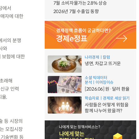
7월 소비자물가는 2.8% 상승
시장에서
2026년 7월 수출입 동향
판매자에 대한
에서의 분쟁
사와
 보험에 대한
나라경제ㅣ칼럼
냉면, 차갑고 뜨거운
소셜 빅데이터
 초래해
분석ㅣ이머징이슈
 신규 인력
[2026.06] 원·달러 환율
율,
학습자료ㅣ경제로 세상 읽기
사람들은 어떻게 위험을
함께 나누어 왔을까?
술 등 시장의
되는 모집시장
 기술변화 등