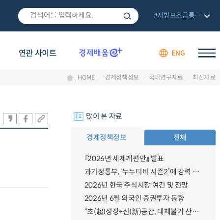
#지방보조금통합관리망
연관 사이트
ENG
HOME
경제정책정보
국내연구자료
최신자료
많이 본 자료
경제정책정보
전체
『2026년 세제개편안』 발표
과기정통부, ‘누누티비 시즌2’에 강력 대응 의지 밝혀
2026년 한국 주식시장 여건 및 전망
2026년 6월 외국인 증권투자 동향
“초(超)성장+신(新)공간, 대체불가 산업강국”