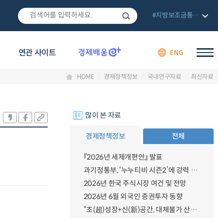
#지방보조금통합관리망
연관 사이트
ENG
HOME
경제정책정보
국내연구자료
최신자료
많이 본 자료
경제정책정보
전체
『2026년 세제개편안』 발표
과기정통부, ‘누누티비 시즌2’에 강력 대응 의지 밝혀
2026년 한국 주식시장 여건 및 전망
2026년 6월 외국인 증권투자 동향
“초(超)성장+신(新)공간, 대체불가 산업강국”