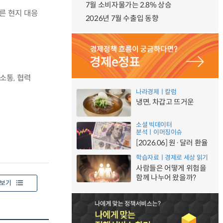
7월 소비자물가는 2.8% 상승
른 현지 대응
2026년 7월 수출입 동향
소통, 협력
나라경제ㅣ칼럼
냉면, 차갑고 뜨거운
소셜 빅데이터
분석ㅣ이머징이슈
[2026.06] 원·달러 환율
학습자료ㅣ경제로 세상 읽기
사람들은 어떻게 위험을
함께 나누어 왔을까?
보기