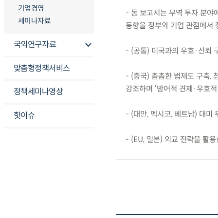
기업경영
- 동 보고서는 무역 투자 분야
세미나자료
동향을 정부와 기업 관점에서
국외연구자료
- (공통) 미국과의 우호·신뢰
맞춤형정책서비스
- (중국) 촘촘한 법제도 구축
강조하며 ‘방어적 견제·우호적 
정책세미나영상
- (대만, 멕시코, 베트남) 대
핫이슈
- (EU, 일본) 외교 전략을 