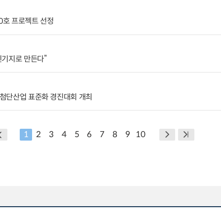
10호 프로젝트 선정
진기지로 만든다”
6 첨단산업 표준화 경진대회 개최
1
2
3
4
5
6
7
8
9
10