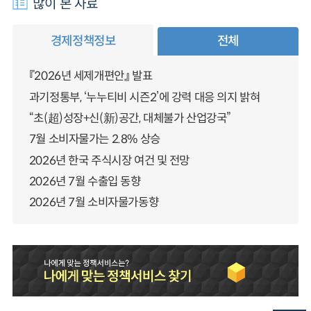
많이 본 자료
경제정책정보
전체
『2026년 세제개편안』 발표
과기정통부, ‘누누티비 시즌2’에 강력 대응 의지 밝혀
“초(超)성장+신(新)공간, 대체불가 산업강국”
7월 소비자물가는 2.8% 상승
2026년 한국 주식시장 여건 및 전망
2026년 7월 수출입 동향
2026년 7월 소비자물가동향