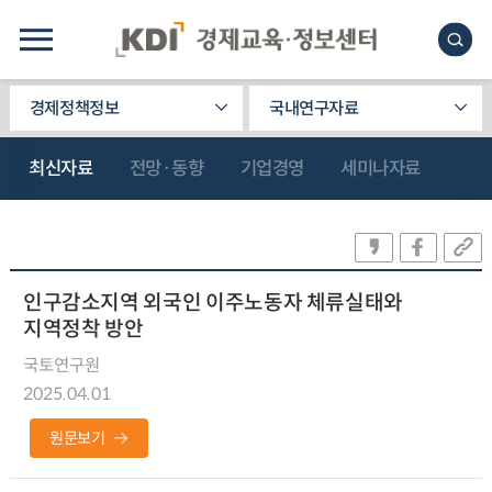
경제정책정보
국내연구자료
최신자료
전망·동향
기업경영
세미나자료
인구감소지역 외국인 이주노동자 체류실태와
지역정착 방안
국토연구원
2025.04.01
원문보기