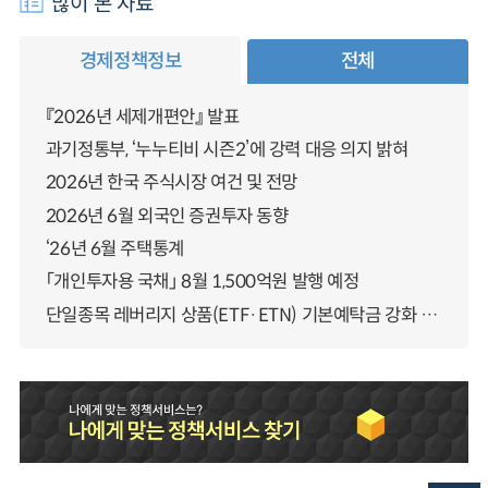
많이 본 자료
경제정책정보
전체
『2026년 세제개편안』 발표
과기정통부, ‘누누티비 시즌2’에 강력 대응 의지 밝혀
2026년 한국 주식시장 여건 및 전망
2026년 6월 외국인 증권투자 동향
‘26년 6월 주택통계
「개인투자용 국채」 8월 1,500억원 발행 예정
단일종목 레버리지 상품(ETF·ETN) 기본예탁금 강화 조기시행 방안 안내