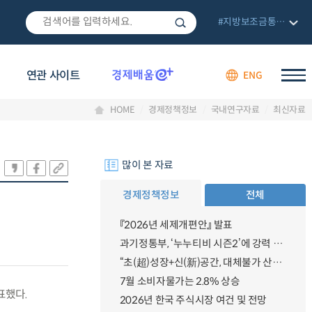
#지방보조금통합관리망
연관 사이트
ENG
HOME
경제정책정보
국내연구자료
최신자료
많이 본 자료
경제정책정보
전체
『2026년 세제개편안』 발표
과기정통부, ‘누누티비 시즌2’에 강력 대응 의지 밝혀
“초(超)성장+신(新)공간, 대체불가 산업강국”
7월 소비자물가는 2.8% 상승
표했다.
2026년 한국 주식시장 여건 및 전망