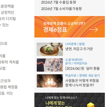
2026년 7월 수출입 동향
 포용정책을
2026년 7월 소비자물가동향
는 긍정적인
층의 디지털
수 있는
적으로
나라경제ㅣ칼럼
냉면, 차갑고 뜨거운
자리를
소셜 빅데이터
사회적 격차를
분석ㅣ이머징이슈
요함.
[2026.06] 원·달러 환율
학습자료ㅣ경제로 세상 읽기
접근성과
사람들은 어떻게 위험을
함께 나누어 왔을까?
포용법 제정을
음. 이는