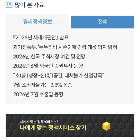
많이 본 자료
경제정책정보
전체
『2026년 세제개편안』 발표
과기정통부, ‘누누티비 시즌2’에 강력 대응 의지 밝혀
2026년 한국 주식시장 여건 및 전망
2026년 6월 외국인 증권투자 동향
“초(超)성장+신(新)공간, 대체불가 산업강국”
7월 소비자물가는 2.8% 상승
2026년 7월 수출입 동향