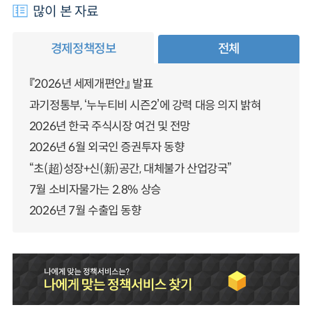
많이 본 자료
경제정책정보
전체
『2026년 세제개편안』 발표
과기정통부, ‘누누티비 시즌2’에 강력 대응 의지 밝혀
2026년 한국 주식시장 여건 및 전망
2026년 6월 외국인 증권투자 동향
“초(超)성장+신(新)공간, 대체불가 산업강국”
7월 소비자물가는 2.8% 상승
2026년 7월 수출입 동향