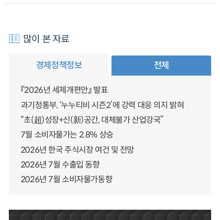
많이 본 자료
경제정책정보
전체
『2026년 세제개편안』 발표
과기정통부, ‘누누티비 시즌2’에 강력 대응 의지 밝혀
“초(超)성장+신(新)공간, 대체불가 산업강국”
7월 소비자물가는 2.8% 상승
2026년 한국 주식시장 여건 및 전망
2026년 7월 수출입 동향
2026년 7월 소비자물가동향