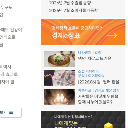
2026년 7월 수출입 동향
 누구도
2026년 7월 소비자물가동향
2)
가에도 건강이
 인식으로
책을
나라경제ㅣ칼럼
냉면, 차갑고 뜨거운
부 역시
소셜 빅데이터
책과 효과로
분석ㅣ이머징이슈
어져야 할
[2026.06] 원·달러 환율
학습자료ㅣ경제로 세상 읽기
사람들은 어떻게 위험을
함께 나누어 왔을까?
보기