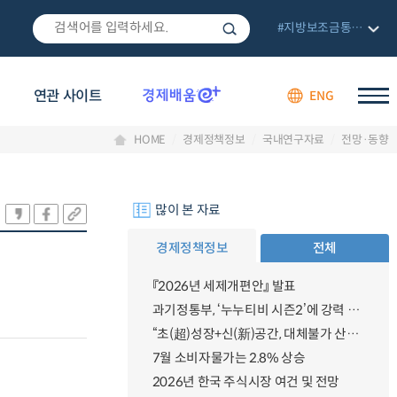
#지방보조금통합관리망
연관 사이트
ENG
HOME
경제정책정보
국내연구자료
전망·동향
많이 본 자료
경제정책정보
전체
『2026년 세제개편안』 발표
과기정통부, ‘누누티비 시즌2’에 강력 대응 의지 밝혀
“초(超)성장+신(新)공간, 대체불가 산업강국”
7월 소비자물가는 2.8% 상승
2026년 한국 주식시장 여건 및 전망