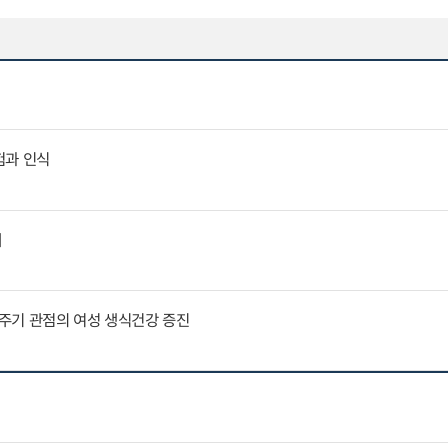
험과 인식
제
주기 관점의 여성 생식건강 증진