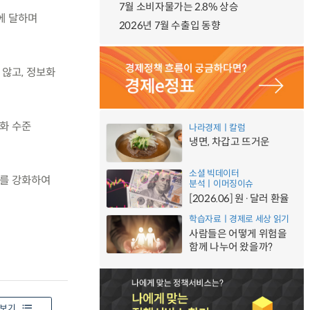
7월 소비자물가는 2.8% 상승
%에 달하며
2026년 7월 수출입 동향
 않고, 정보화
동화 수준
나라경제ㅣ칼럼
냉면, 차갑고 뜨거운
소셜 빅데이터
계를 강화하여
분석ㅣ이머징이슈
[2026.06] 원·달러 환율
학습자료ㅣ경제로 세상 읽기
사람들은 어떻게 위험을
함께 나누어 왔을까?
보기