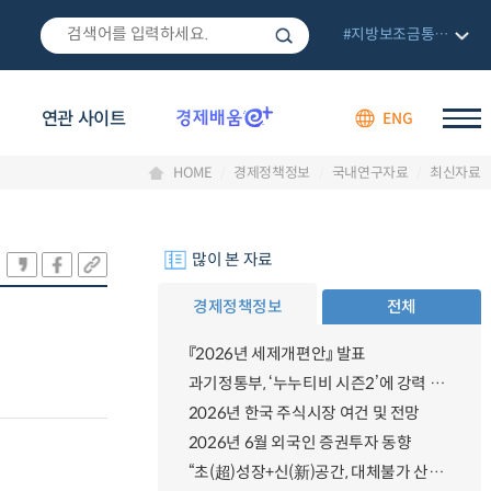
#지방보조금통합관리망
연관 사이트
ENG
HOME
경제정책정보
국내연구자료
최신자료
많이 본 자료
경제정책정보
전체
『2026년 세제개편안』 발표
과기정통부, ‘누누티비 시즌2’에 강력 대응 의지 밝혀
2026년 한국 주식시장 여건 및 전망
2026년 6월 외국인 증권투자 동향
“초(超)성장+신(新)공간, 대체불가 산업강국”