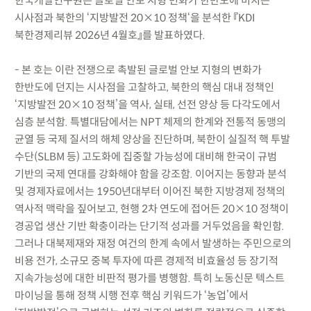
한국개발연구원은 글로벌 안보 지형 변화가 한반도에 미치는
시사점과 북한의 ‘지방발전 20×10 정책‘을 분석한 『KDI
북한경제리뷰 2026년 4월호』를 발표하였다.
- 본 호는 이란 전쟁으로 촉발된 글로벌 안보 지형의 변화가
한반도에 던지는 시사점을 고찰하고, 북한의 핵심 대내 정책인
‘지방발전 20×10 정책’을 역사, 실태, 선전 양상 등 다각도에서
심층 분석함. 특별대담에서는 NPT 체제의 한계와 전통적 동맹의
균열 등 국제 질서의 해체 양상을 진단하며, 북한이 실질적 핵 투발
수단(SLBM 등) 고도화에 집중할 가능성에 대비해 한국이 규범
기반의 국제 연대를 강화해야 함을 강조함. 이어지는 동향과 분석
및 경제자료에서는 1950년대부터 이어진 북한 지방경제 정책의
역사적 맥락을 짚어보고, 현행 2차 연도에 접어든 20×10 정책이
경공업 생산 기반 확충이라는 단기적 성과를 거두었음을 확인함.
그러나 대북제재와 재정 여건의 한계 속에서 발생하는 주민으로의
비용 전가, 소규모 중복 투자에 따른 경제적 비효율성 등 장기적
지속가능성에 대한 비판적 평가를 병행함. 특히 노동신문 텍스트
마이닝을 통해 정책 시행 전후 핵심 키워드가 ‘농업’에서