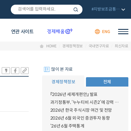
#지방보조금통합관리망
연관 사이트
ENG
HOME
경제정책정보
국내연구자료
최신자료
많이 본 자료
경제정책정보
전체
『2026년 세제개편안』 발표
과기정통부, ‘누누티비 시즌2’에 강력 대응 의지 밝혀
2026년 한국 주식시장 여건 및 전망
2026년 6월 외국인 증권투자 동향
‘26년 6월 주택통계