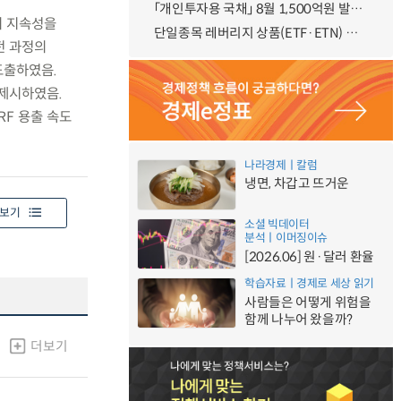
「개인투자용 국채」 8월 1,500억원 발행 예정
의 지속성을
단일종목 레버리지 상품(ETF·ETN) 기본예탁금 강화 조기시행 방안 안내
전 과정의
도출하였음.
 제시하였음.
RF 용출 속도
나라경제ㅣ칼럼
냉면, 차갑고 뜨거운
보기
소셜 빅데이터
분석ㅣ이머징이슈
[2026.06] 원·달러 환율
학습자료ㅣ경제로 세상 읽기
사람들은 어떻게 위험을
함께 나누어 왔을까?
더보기