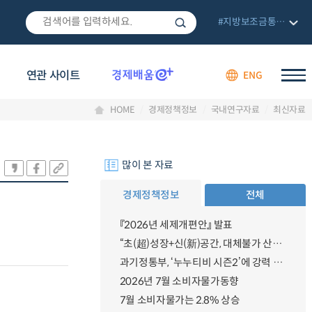
#지방보조금통합관리망
연관 사이트
ENG
HOME
경제정책정보
국내연구자료
최신자료
많이 본 자료
경제정책정보
전체
『2026년 세제개편안』 발표
“초(超)성장+신(新)공간, 대체불가 산업강국”
과기정통부, ‘누누티비 시즌2’에 강력 대응 의지 밝혀
2026년 7월 소비자물가동향
7월 소비자물가는 2.8% 상승