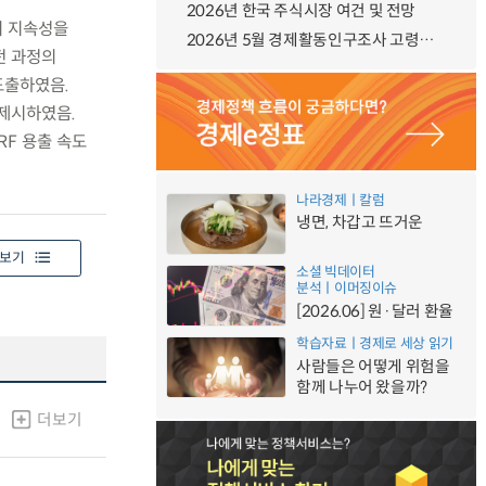
2026년 한국 주식시장 여건 및 전망
의 지속성을
2026년 5월 경제활동인구조사 고령층 부가조사 결과
전 과정의
도출하였음.
 제시하였음.
RF 용출 속도
나라경제ㅣ칼럼
냉면, 차갑고 뜨거운
보기
소셜 빅데이터
분석ㅣ이머징이슈
[2026.06] 원·달러 환율
학습자료ㅣ경제로 세상 읽기
사람들은 어떻게 위험을
함께 나누어 왔을까?
더보기