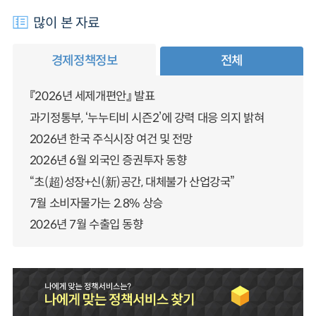
많이 본 자료
경제정책정보
전체
『2026년 세제개편안』 발표
과기정통부, ‘누누티비 시즌2’에 강력 대응 의지 밝혀
2026년 한국 주식시장 여건 및 전망
2026년 6월 외국인 증권투자 동향
“초(超)성장+신(新)공간, 대체불가 산업강국”
7월 소비자물가는 2.8% 상승
2026년 7월 수출입 동향