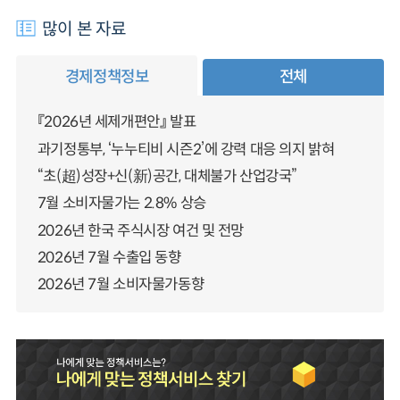
많이 본 자료
경제정책정보
전체
『2026년 세제개편안』 발표
과기정통부, ‘누누티비 시즌2’에 강력 대응 의지 밝혀
“초(超)성장+신(新)공간, 대체불가 산업강국”
7월 소비자물가는 2.8% 상승
2026년 한국 주식시장 여건 및 전망
2026년 7월 수출입 동향
2026년 7월 소비자물가동향