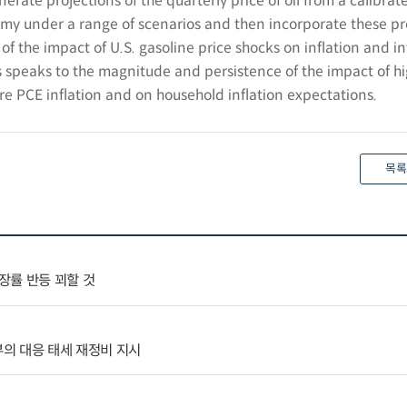
nerate projections of the quarterly price of oil from a calibra
my under a range of scenarios and then incorporate these pr
f the impact of U.S. gasoline price shocks on inflation and in
s speaks to the magnitude and persistence of the impact of hi
re PCE inflation and on household inflation expectations.
목록
장률 반등 꾀할 것
부의 대응 태세 재정비 지시