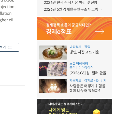
ted DSGE
2026년 한국 주식시장 여건 및 전망
ojections
2026년 5월 경제활동인구조사 고령층 부가조사 결과
flation
gher oil
나라경제ㅣ칼럼
보기
냉면, 차갑고 뜨거운
소셜 빅데이터
분석ㅣ이머징이슈
[2026.06] 원·달러 환율
학습자료ㅣ경제로 세상 읽기
사람들은 어떻게 위험을
함께 나누어 왔을까?