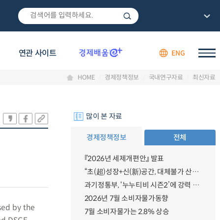
연관 사이트
ENG
HOME
경제정책정보
국내연구자료
최신자료
많이 본 자료
경제정책정보
전체
『2026년 세제개편안』 발표
“초(超)성장+신(新)공간, 대체불가 산업강국”
과기정통부, ‘누누티비 시즌2’에 강력 대응 의지 밝혀
2026년 7월 소비자물가동향
sed by the
7월 소비자물가는 2.8% 상승