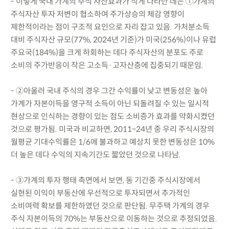
- 이렇게 국내 가계의 주식 자산효과가 작게 나타난 데는 ①가계의
주식자산 투자 저변이 협소하여 주가상승의 체감 영향이
제한적이라는 점이 구조적 요인으로 자리 잡고 있음. 가처분소득
대비 주식자산 규모(77%, 2024년 기준)가 미국(256%)이나 유럽
주요국(184%)을 크게 하회하는 데다 주식자산의 분포도 주로
소비의 주가반응이 작은 고소득·고자산층에 집중되기 때문임.
- ②아울러 국내 주식의 경우 그간 수익률이 낮고 변동성은 높아
가계가 자본이득을 영구적 소득이 아닌 되돌려질 수 있는 일시적
현상으로 인식하는 경향이 있는 점도 소비증가 효과를 약화시켰던
것으로 평가됨. 미국과 비교하면, 2011~24년 중 우리 주식시장의
월평균 기대수익률은 1/6에 불과하고 예상치 못한 변동성은 10%
더 높은 데다 수익의 지속기간도 짧았던 것으로 나타남.
- ③가계의 투자 행태 측면에서 보면, 동 기간중 주식시장에서
실현된 이익이 부동산에 우선적으로 투자되면서 추가적인
소비여력 확보를 제한하였던 것으로 판단됨. 무주택 가계의 경우
주식 자본이득의 70%는 부동산으로 이동하는 것으로 추정되었음.