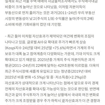
실제로 최근 서울 주택 매매의 자금출처조사에서도 주식매각대금
비중이 크게 늘어난 것으로 나타났음. 이처럼 자본이득이
부동산으로 먼저 흘러가는 것은 과거(2011~24년) 우리 부동산
시장의 변동성이 낮고(주식의 1/8) 수익률은 높아(주식의 2배)
소비에 따른 기회비용이 컸던 데 기인함.
- 최근 들어 이처럼 자산효과가 제약되던 여건에 변화의 조짐이
나타나고 있음. 글로벌 AI수요 확대로 주가가 빠르게 상승
(Kospi지수 24년말 대비 25년말 +75.6%)하면서 가계의 주식
보유가 대폭 늘고 참여계층이 다양화되는 가운데, 기대 이익도 크게
확대되고 있기 때문임. 2025년중 가계의 주식 자본이득은 과거
평균(2011~24년)의 22배에 달하는 429조원에 이르렀음. 더욱이
최근 주식시장에 새롭게 유입되고 있는 청년층(2019년 대비
2025년 비중 변화 +5.5%p) 및 중·저소득층(+2.2%p)은
자산효과가 상대적으로 크게 나타난다는 점에서 앞으로 우리 경제
전체의 자산효과를 확대시킬 가능성이 있는 것으로 판단됨. 반면에
최근과 같이 주식투자가 크게 늘어난 상황에서 국내외 여건 변화로
주가가 크게 조정받을 경우 주가 하락시 逆자산효과가 더 큰 경향과