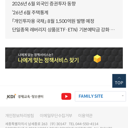
2026년 6월 외국인 증권투자 동향
‘26년 6월 주택통계
「개인투자용 국채」 8월 1,500억원 발행 예정
단일종목 레버리지 상품(ETF·ETN) 기본예탁금 강화 조기시행 방안 안내
TOP
FAMILY SITE
개인정보처리방침
이메일무단수집거부
이용약관
세종특별자치시 남세종로 263 (우) 30147 TEL 044-550-4114