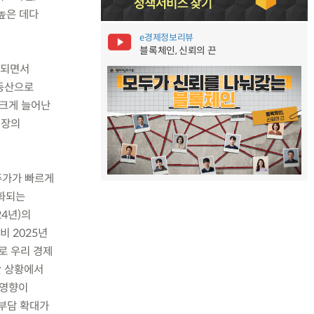
 높은 데다
e경제정보리뷰
블록체인, 신뢰의 끈
자되면서
부동산으로
 크게 늘어난
시장의
주가가 빠르게
양화되는
24년)의
비 2025년
로 우리 경제
난 상황에서
 영향이
무부담 확대가