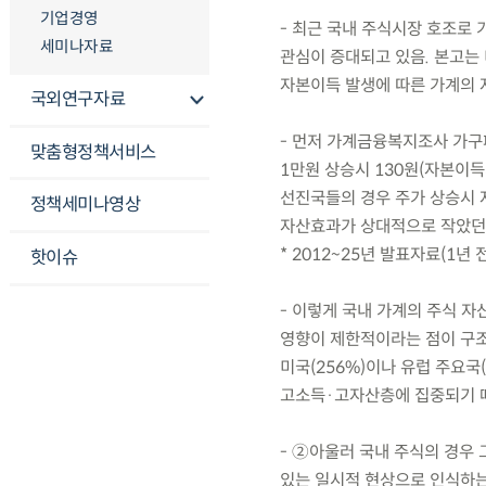
기업경영
- 최근 국내 주식시장 호조로
세미나자료
관심이 증대되고 있음. 본고는
자본이득 발생에 따른 가계의 
국외연구자료
- 먼저 가계금융복지조사 가구패널
맞춤형정책서비스
1만원 상승시 130원(자본이득
선진국들의 경우 주가 상승시 
정책세미나영상
자산효과가 상대적으로 작았던
* 2012~25년 발표자료(1년
핫이슈
- 이렇게 국내 가계의 주식 
영향이 제한적이라는 점이 구조적
미국(256%)이나 유럽 주요국
고소득·고자산층에 집중되기 
- ②아울러 국내 주식의 경우
있는 일시적 현상으로 인식하는