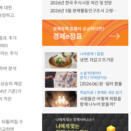
2026년 한국 주식시장 여건 및 전망
에 대한
2026년 5월 경제활동인구조사 고령층 부가조사 결과
측정하고,
결과, 주가
 여타
나라는 주식
나라경제ㅣ칼럼
냉면, 차갑고 뜨거운
용하여 분석
소셜 빅데이터
분석ㅣ이머징이슈
가상승의 체감
[2026.06] 원·달러 환율
4년 기준)가
학습자료ㅣ경제로 세상 읽기
이 작은
사람들은 어떻게 위험을
함께 나누어 왔을까?
 되돌려질 수
비교하면,