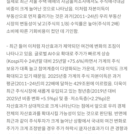
실제로 최근 서울 주택 매매의 자금출처조사에서도 주식매각대금
비중이 크게 늘어난 것으로 나타났음. 이처럼 자본이득이
부동산으로 먼저 흘러가는 것은 과거(2011~24년) 우리 부동산
시장의 변동성이 낮고(주식의 1/8) 수익률은 높아(주식의 2배)
소비에 따른 기회비용이 컸던 데 기인함.
- 최근 들어 이처럼 자산효과가 제약되던 여건에 변화의 조짐이
나타나고 있음. 글로벌 AI수요 확대로 주가가 빠르게 상승
(Kospi지수 24년말 대비 25년말 +75.6%)하면서 가계의 주식
보유가 대폭 늘고 참여계층이 다양화되는 가운데, 기대 이익도 크게
확대되고 있기 때문임. 2025년중 가계의 주식 자본이득은 과거
평균(2011~24년)의 22배에 달하는 429조원에 이르렀음. 더욱이
최근 주식시장에 새롭게 유입되고 있는 청년층(2019년 대비
2025년 비중 변화 +5.5%p) 및 중·저소득층(+2.2%p)은
자산효과가 상대적으로 크게 나타난다는 점에서 앞으로 우리 경제
전체의 자산효과를 확대시킬 가능성이 있는 것으로 판단됨. 반면에
최근과 같이 주식투자가 크게 늘어난 상황에서 국내외 여건 변화로
주가가 크게 조정받을 경우 주가 하락시 逆자산효과가 더 큰 경향과