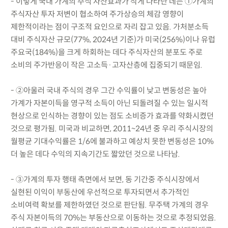
- 이렇게 국내 가계의 주식 자산효과가 작게 나타난 데는 ①가계의
주식자산 투자 저변이 협소하여 주가상승의 체감 영향이
제한적이라는 점이 구조적 요인으로 자리 잡고 있음. 가처분소득
대비 주식자산 규모(77%, 2024년 기준)가 미국(256%)이나 유럽
주요국(184%)을 크게 하회하는 데다 주식자산의 분포도 주로
소비의 주가반응이 작은 고소득·고자산층에 집중되기 때문임.
- ②아울러 국내 주식의 경우 그간 수익률이 낮고 변동성은 높아
가계가 자본이득을 영구적 소득이 아닌 되돌려질 수 있는 일시적
현상으로 인식하는 경향이 있는 점도 소비증가 효과를 약화시켰던
것으로 평가됨. 미국과 비교하면, 2011~24년 중 우리 주식시장의
월평균 기대수익률은 1/6에 불과하고 예상치 못한 변동성은 10%
더 높은 데다 수익의 지속기간도 짧았던 것으로 나타남.
- ③가계의 투자 행태 측면에서 보면, 동 기간중 주식시장에서
실현된 이익이 부동산에 우선적으로 투자되면서 추가적인
소비여력 확보를 제한하였던 것으로 판단됨. 무주택 가계의 경우
주식 자본이득의 70%는 부동산으로 이동하는 것으로 추정되었음.