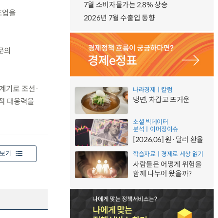
7월 소비자물가는 2.8% 상승
조업을
2026년 7월 수출입 동향
문의
계기로 조선·
나라경제ㅣ칼럼
냉면, 차갑고 뜨거운
조적 대응력을
소셜 빅데이터
분석ㅣ이머징이슈
[2026.06] 원·달러 환율
보기
학습자료ㅣ경제로 세상 읽기
사람들은 어떻게 위험을
함께 나누어 왔을까?