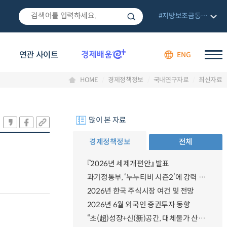
#지방보조금통합관리망
연관 사이트
ENG
HOME
경제정책정보
국내연구자료
최신자료
많이 본 자료
경제정책정보
전체
『2026년 세제개편안』 발표
과기정통부, ‘누누티비 시즌2’에 강력 대응 의지 밝혀
2026년 한국 주식시장 여건 및 전망
2026년 6월 외국인 증권투자 동향
“초(超)성장+신(新)공간, 대체불가 산업강국”