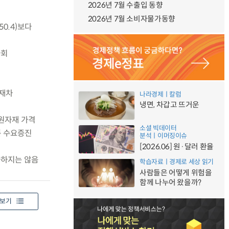
2026년 7월 수출입 동향
2026년 7월 소비자물가동향
50.4)보다
하회
 재차
나라경제ㅣ칼럼
냉면, 차갑고 뜨거운
 원자재 가격
소셜 빅데이터
존 수요증진
분석ㅣ이머징이슈
[2026.06] 원·달러 환율
사하지는 않음
학습자료ㅣ경제로 세상 읽기
사람들은 어떻게 위험을
함께 나누어 왔을까?
보기