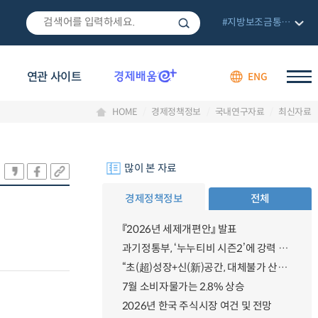
#지방보조금통합관리망
연관 사이트
ENG
HOME
경제정책정보
국내연구자료
최신자료
많이 본 자료
경제정책정보
전체
『2026년 세제개편안』 발표
과기정통부, ‘누누티비 시즌2’에 강력 대응 의지 밝혀
“초(超)성장+신(新)공간, 대체불가 산업강국”
7월 소비자물가는 2.8% 상승
2026년 한국 주식시장 여건 및 전망