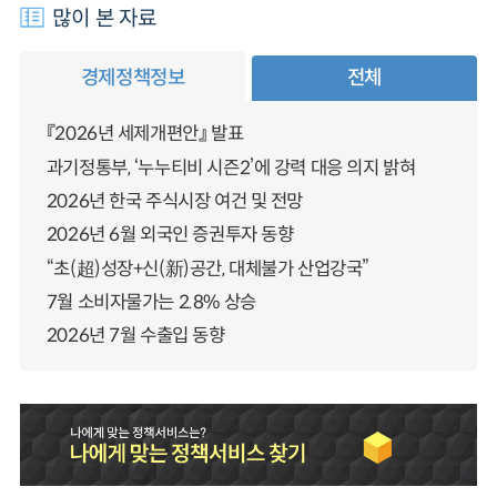
많이 본 자료
경제정책정보
전체
『2026년 세제개편안』 발표
과기정통부, ‘누누티비 시즌2’에 강력 대응 의지 밝혀
2026년 한국 주식시장 여건 및 전망
2026년 6월 외국인 증권투자 동향
“초(超)성장+신(新)공간, 대체불가 산업강국”
7월 소비자물가는 2.8% 상승
2026년 7월 수출입 동향