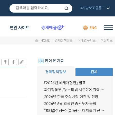
#지방보조금통합관리망
연관 사이트
ENG
HOME
경제정책정보
국내연구자료
최신자료
많이 본 자료
경제정책정보
전체
『2026년 세제개편안』 발표
과기정통부, ‘누누티비 시즌2’에 강력 대응 의지 밝혀
2026년 한국 주식시장 여건 및 전망
2026년 6월 외국인 증권투자 동향
“초(超)성장+신(新)공간, 대체불가 산업강국”