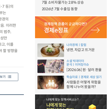
7월 소비자물가는 2.8% 상승
7 등)의
2026년 7월 수출입 동향
정부는
주환경의
음. 이러한
 범주,
위성만
고, 이를
나라경제ㅣ칼럼
냉면, 차갑고 뜨거운
야 할 방향을
소셜 빅데이터
분석ㅣ이머징이슈
[2026.06] 원·달러 환율
보기
학습자료ㅣ경제로 세상 읽기
사람들은 어떻게 위험을
함께 나누어 왔을까?