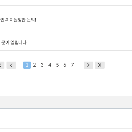
인력 지원방안 논의!
 문이 열립니다
1
2
3
4
5
6
7