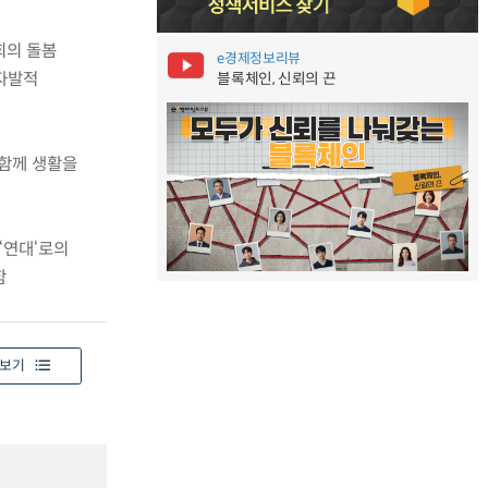
회의 돌봄
e경제정보리뷰
‘자발적
블록체인, 신뢰의 끈
 함께 생활을
‘연대‘로의
함
보기