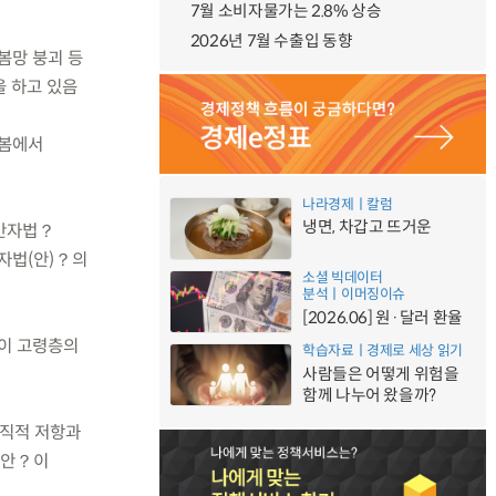
7월 소비자물가는 2.8% 상승
2026년 7월 수출입 동향
봄망 붕괴 등
을 하고 있음
돌봄에서
나라경제ㅣ칼럼
냉면, 차갑고 뜨거운
동반자법？
반자법(안)？의
소셜 빅데이터
분석ㅣ이머징이슈
[2026.06] 원·달러 환율
인이 고령층의
학습자료ㅣ경제로 세상 읽기
사람들은 어떻게 위험을
함께 나누어 왔을까?
조직적 저항과
률안？이