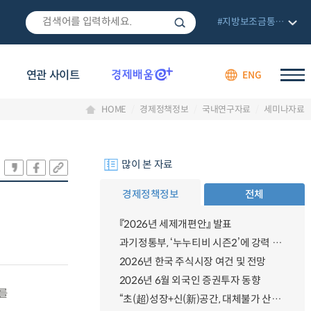
#지방보조금통합관리망
연관 사이트
ENG
HOME
경제정책정보
국내연구자료
세미나자료
많이 본 자료
경제정책정보
전체
『2026년 세제개편안』 발표
과기정통부, ‘누누티비 시즌2’에 강력 대응 의지 밝혀
2026년 한국 주식시장 여건 및 전망
2026년 6월 외국인 증권투자 동향
를
“초(超)성장+신(新)공간, 대체불가 산업강국”