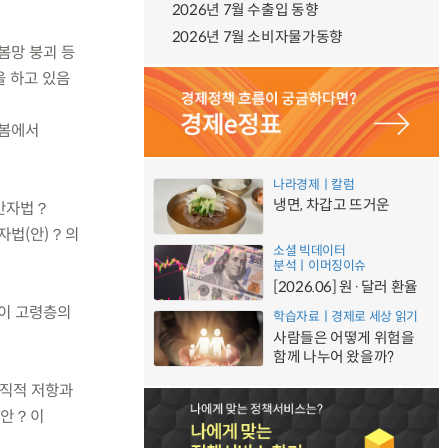
2026년 7월 수출입 동향
2026년 7월 소비자물가동향
봄망 붕괴 등
을 하고 있음
돌봄에서
나라경제ㅣ칼럼
냉면, 차갑고 뜨거운
동반자법？
반자법(안)？의
소셜 빅데이터
분석ㅣ이머징이슈
[2026.06] 원·달러 환율
인이 고령층의
학습자료ㅣ경제로 세상 읽기
사람들은 어떻게 위험을
함께 나누어 왔을까?
조직적 저항과
률안？이