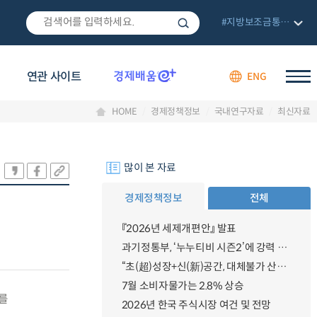
#지방보조금통합관리망
연관 사이트
ENG
HOME
경제정책정보
국내연구자료
최신자료
많이 본 자료
경제정책정보
전체
『2026년 세제개편안』 발표
과기정통부, ‘누누티비 시즌2’에 강력 대응 의지 밝혀
“초(超)성장+신(新)공간, 대체불가 산업강국”
7월 소비자물가는 2.8% 상승
를
2026년 한국 주식시장 여건 및 전망