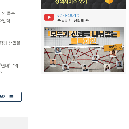
회의 돌봄
e경제정보리뷰
‘자발적
블록체인, 신뢰의 끈
 함께 생활을
‘연대‘로의
함
보기