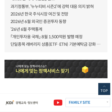
과기정통부, ‘누누티비 시즌2’에 강력 대응 의지 밝혀
2026년 한국 주식시장 여건 및 전망
2026년 6월 외국인 증권투자 동향
‘26년 6월 주택통계
「개인투자용 국채」 8월 1,500억원 발행 예정
단일종목 레버리지 상품(ETF·ETN) 기본예탁금 강화 조기시행 방안 안내
TOP
FAMILY SITE