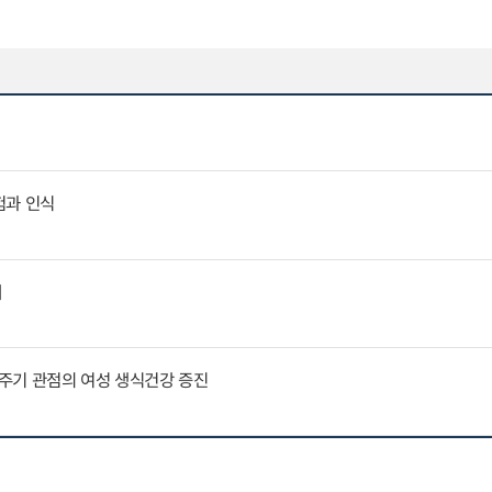
험과 인식
제
주기 관점의 여성 생식건강 증진