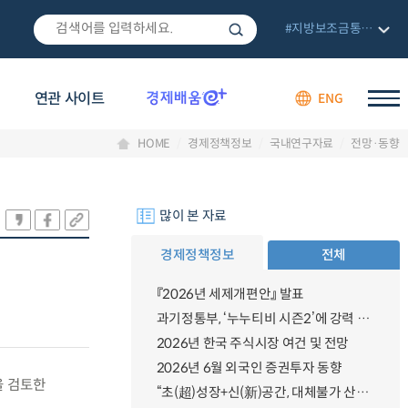
#지방보조금통합관리망
연관 사이트
ENG
HOME
경제정책정보
국내연구자료
전망·동향
많이 본 자료
경제정책정보
전체
『2026년 세제개편안』 발표
과기정통부, ‘누누티비 시즌2’에 강력 대응 의지 밝혀
2026년 한국 주식시장 여건 및 전망
2026년 6월 외국인 증권투자 동향
을 검토한
“초(超)성장+신(新)공간, 대체불가 산업강국”