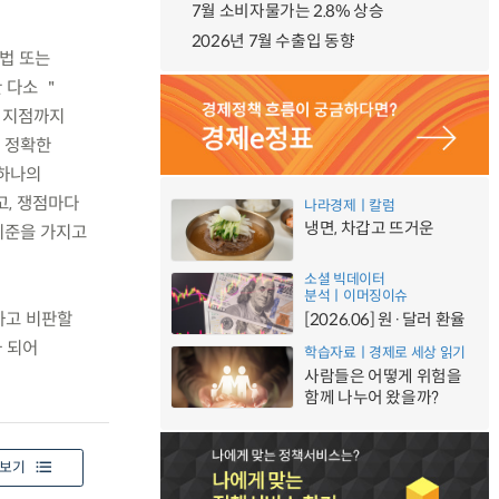
7월 소비자물가는 2.8% 상승
2026년 7월 수출입 동향
법 또는
 다소 ＂
는 지점까지
의 정확한
 하나의
고, 쟁점마다
나라경제ㅣ칼럼
냉면, 차갑고 뜨거운
기준을 가지고
소셜 빅데이터
분석ㅣ이머징이슈
하고 비판할
[2026.06] 원·달러 환율
 되어
학습자료ㅣ경제로 세상 읽기
사람들은 어떻게 위험을
함께 나누어 왔을까?
보기