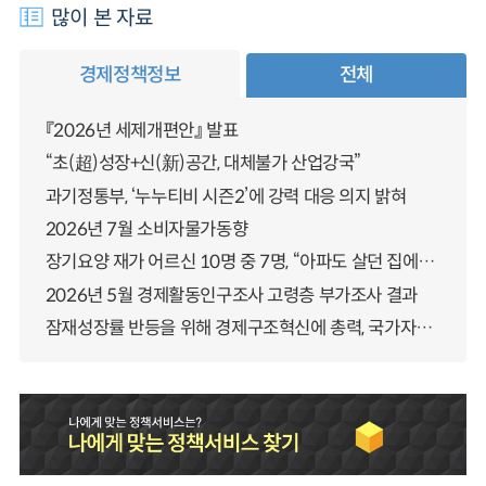
많이 본 자료
경제정책정보
전체
『2026년 세제개편안』 발표
“초(超)성장+신(新)공간, 대체불가 산업강국”
과기정통부, ‘누누티비 시즌2’에 강력 대응 의지 밝혀
2026년 7월 소비자물가동향
장기요양 재가 어르신 10명 중 7명, “아파도 살던 집에서 살겠다” 「2025년 장기요양실태조사」 결과 발표
2026년 5월 경제활동인구조사 고령층 부가조사 결과
잠재성장률 반등을 위해 경제구조혁신에 총력, 국가자산 관리체계 대전환