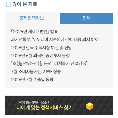
많이 본 자료
경제정책정보
전체
『2026년 세제개편안』 발표
과기정통부, ‘누누티비 시즌2’에 강력 대응 의지 밝혀
2026년 한국 주식시장 여건 및 전망
2026년 6월 외국인 증권투자 동향
“초(超)성장+신(新)공간, 대체불가 산업강국”
7월 소비자물가는 2.8% 상승
2026년 7월 수출입 동향